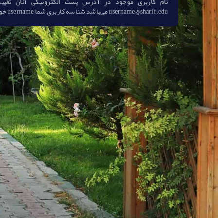
نام كاربری موجود در آدرس پست الكترونیكی آنان تغییر
username@sharif.edu می‌باشد شناسه کاربری شما username خواهد بود.